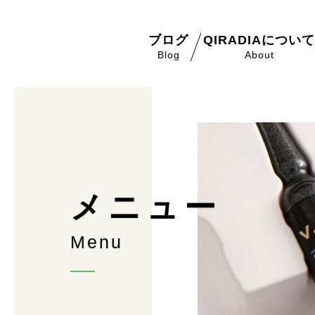
ブログ
QIRADIAについ
Blog
About
メ
ニ
ュ
ー
M
e
n
u