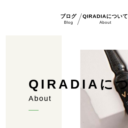
ブログ
QIRADIAについ
Blog
About
Q
I
R
A
D
I
A
に
A
b
o
u
t