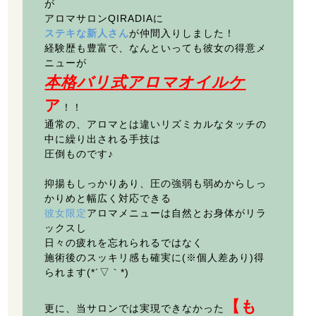
が
アロマサロンQIRADIAに
ステキな新人さん
が仲間入りしました！
経験歴も豊富で、なんといっても彼女の得意メ
ニューが
本格バリ式アロマオイルケ
ア
！！
通常の、アロマとは違いリズミカルなタッチの
〒213-0022
中に繰り出される手技は
圧倒ものです♪
神奈川県川崎市高津区千年624 SKSPAZIO101
営業時間 11時～20時(最終受付19時)
抑揚もしっかりあり、圧の強弱も弱めからしっ
水曜日のみ11時～17時(最終受付16時)
かりめと幅広く対応できる
彼女限定
アロマメニューは自然とお身体がリラ
※時間外でも応相談
ックスし
日々の疲れを忘れられるではなく
施術後のスッキリ感も確実に(※個人差あり)得
られます(*´▽｀*)
【も
更に、当サロンでは実現できなかった