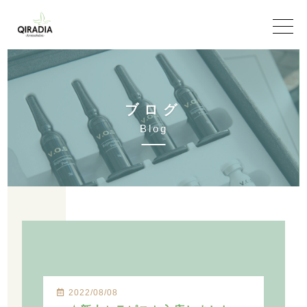
ブ
ロ
グ
B
l
o
g
2022/08/08